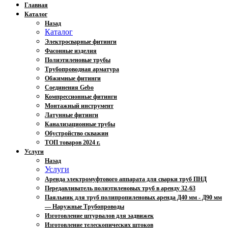
Главная
Каталог
Назад
Каталог
Электросварные фитинги
Фасонные изделия
Полиэтиленовые трубы
Трубопроводная арматура
Обжимные фитинги
Соединения Gebo
Компрессионные фитинги
Монтажный инструмент
Латунные фитинги
Канализационные трубы
Обустройство скважин
ТОП товаров 2024 г.
Услуги
Назад
Услуги
Аренда электромуфтового аппарата для сварки труб ПНД
Передавливатель полиэтиленовых труб в аренду 32-63
Паяльник для труб полипропиленовых аренда Д40 мм - Д90 мм
— Наружные Трубопроводы
Изготовление штурвалов для задвижек
Изготовление телескопических штоков