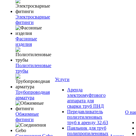
Электросварные
фитинги
Фасонные
изделия
Полиэтиленовые
трубы
Услуги
Аренда
Трубопроводная
электромуфтового
арматура
аппарата для
сварки труб ПНД
Передавливатель
О на
Обжимные
полиэтиленовых
фитинги
труб в аренду 32-63
Паяльник для труб
полипропиленовых
Соединения Gebo