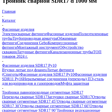
Тройник сварной SDR17 d 1000 мм
Главная
-
Каталог
-
Фасонные изделия
Электросварные фитинги
Фасонные изделия
Полиэтиленовые
трубы
Трубопроводная арматура
Обжимные
фитинги
Соединения Gebo
Компрессионные
фитинги
Монтажный инструмент
Обустройство
скважин
Латунные фитинги
Канализационные трубы
ТОП
товаров 2024 г.
-
Фасонные изделия SDR17 Ру10
Втулки литые под фланец
Литые фитинги
(Спиготы)
Фасонные изделия SDR17 Ру10
Фасонные изделия
SDR11 Ру16
Неразъемные соединения (переходы) ПЭ-сталь
для водопроводов и газопроводов
Муфта защитная
-
Тройники равнопроходные сегментные SDR17
Переходы сварные SDR17
Заглушки сварные SDR17
Отводы
сварные сегментные SDR17 45˚
Отводы сварные сегментные
SDR17 30˚
Отводы сварные сегментные SDR17 60˚
Отводы
сварные сегментные SDR17 90˚
Тройники редукционные