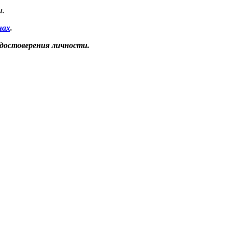
и.
нах
.
удостоверения личности.