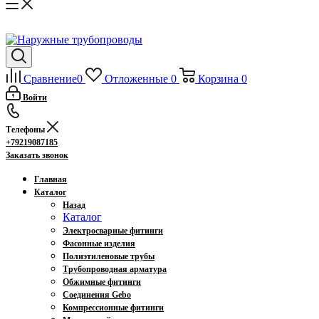
Сравнение
0
Отложенные
0
Корзина
0
Войти
Телефоны
+79219087185
Заказать звонок
Главная
Каталог
Назад
Каталог
Электросварные фитинги
Фасонные изделия
Полиэтиленовые трубы
Трубопроводная арматура
Обжимные фитинги
Соединения Gebo
Компрессионные фитинги