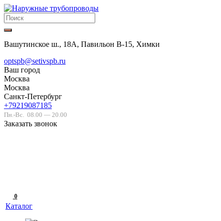
Вашутинское ш., 18А, Павильон В-15, Химки
optspb@setivspb.ru
Ваш город
Москва
Москва
Санкт-Петербург
+79219087185
Пн.-Вс.
08.00 — 20.00
Заказать звонок
0
Каталог