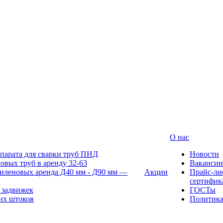
О нас
парата для сварки труб ПНД
Новости
овых труб в аренду 32-63
Вакансии
иленовых аренда Д40 мм - Д90 мм —
Акции
Прайс-ли
сертифик
 задвижек
ГОСТы
их штоков
Политик