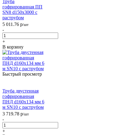
Труба
гофрированная ПП
SN8 d150х3000 с
раструбом
5 011.76
р
/шт
-
+
В корзину
Быстрый просмотр
Труба двустенная
гофрированная
ПНД d160х134 мм 6
м SN10 с раструбом
3 719.78
р
/шт
-
+