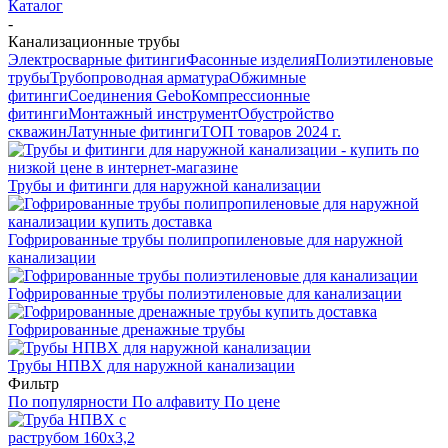
Каталог
-
Канализационные трубы
Электросварные фитинги
Фасонные изделия
Полиэтиленовые
трубы
Трубопроводная арматура
Обжимные
фитинги
Соединения Gebo
Компрессионные
фитинги
Монтажный инструмент
Обустройство
скважин
Латунные фитинги
ТОП товаров 2024 г.
Трубы и фитинги для наружной канализации
Гофрированные трубы полипропиленовые для наружной
канализации
Гофрированные трубы полиэтиленовые для канализации
Гофрированные дренажные трубы
Трубы НПВХ для наружной канализации
Фильтр
По популярности
По алфавиту
По цене