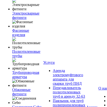
Электросварные
фитинги
Фасонные
изделия
Полиэтиленовые
трубы
Услуги
Аренда
Трубопроводная
электромуфтового
арматура
аппарата для
сварки труб ПНД
Передавливатель
О на
Обжимные
полиэтиленовых
фитинги
труб в аренду 32-63
Паяльник для труб
полипропиленовых
Соединения Gebo