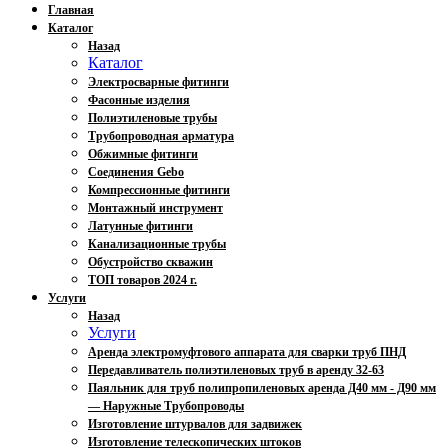
Главная
Каталог
Назад
Каталог
Электросварные фитинги
Фасонные изделия
Полиэтиленовые трубы
Трубопроводная арматура
Обжимные фитинги
Соединения Gebo
Компрессионные фитинги
Монтажный инструмент
Латунные фитинги
Канализационные трубы
Обустройство скважин
ТОП товаров 2024 г.
Услуги
Назад
Услуги
Аренда электромуфтового аппарата для сварки труб ПНД
Передавливатель полиэтиленовых труб в аренду 32-63
Паяльник для труб полипропиленовых аренда Д40 мм - Д90 мм
— Наружные Трубопроводы
Изготовление штурвалов для задвижек
Изготовление телескопических штоков