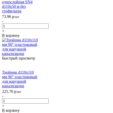
однослойная SN4
d110х50 м без
геофильтра
73.96
р
/шт
-
+
В корзину
Быстрый просмотр
Тройник d110х110
мм 90° пластиковый
для наружной
канализации
225.70
р
/шт
-
+
В корзину