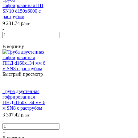
гофрированная ПП
SN10 d150х6000 с
раструбом
9 231.74
р
/шт
-
+
В корзину
Быстрый просмотр
Труба двустенная
гофрированная
ПНД d160х134 мм 6
м SN8 с раструбом
3 307.42
р
/шт
-
+
В корзину