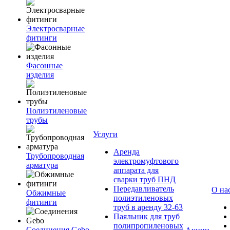
Электросварные
фитинги
Фасонные
изделия
Полиэтиленовые
трубы
Услуги
Аренда
Трубопроводная
электромуфтового
арматура
аппарата для
сварки труб ПНД
Передавливатель
О на
Обжимные
полиэтиленовых
фитинги
труб в аренду 32-63
Паяльник для труб
полипропиленовых
Соединения Gebo