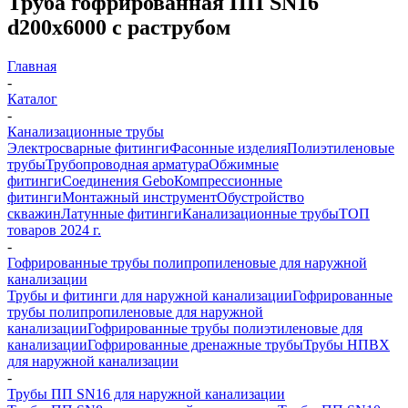
Труба гофрированная ПП SN16
d200х6000 с раструбом
Главная
-
Каталог
-
Канализационные трубы
Электросварные фитинги
Фасонные изделия
Полиэтиленовые
трубы
Трубопроводная арматура
Обжимные
фитинги
Соединения Gebo
Компрессионные
фитинги
Монтажный инструмент
Обустройство
скважин
Латунные фитинги
Канализационные трубы
ТОП
товаров 2024 г.
-
Гофрированные трубы полипропиленовые для наружной
канализации
Трубы и фитинги для наружной канализации
Гофрированные
трубы полипропиленовые для наружной
канализации
Гофрированные трубы полиэтиленовые для
канализации
Гофрированные дренажные трубы
Трубы НПВХ
для наружной канализации
-
Трубы ПП SN16 для наружной канализации