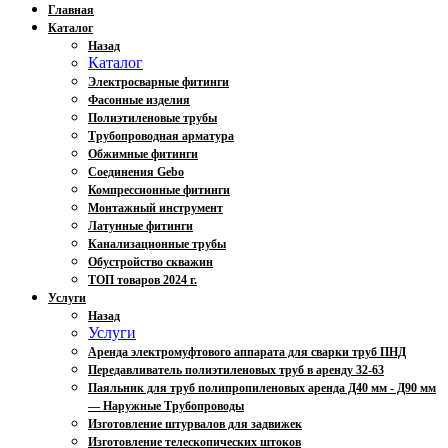
Главная
Каталог
Назад
Каталог
Электросварные фитинги
Фасонные изделия
Полиэтиленовые трубы
Трубопроводная арматура
Обжимные фитинги
Соединения Gebo
Компрессионные фитинги
Монтажный инструмент
Латунные фитинги
Канализационные трубы
Обустройство скважин
ТОП товаров 2024 г.
Услуги
Назад
Услуги
Аренда электромуфтового аппарата для сварки труб ПНД
Передавливатель полиэтиленовых труб в аренду 32-63
Паяльник для труб полипропиленовых аренда Д40 мм - Д90 мм
— Наружные Трубопроводы
Изготовление штурвалов для задвижек
Изготовление телескопических штоков