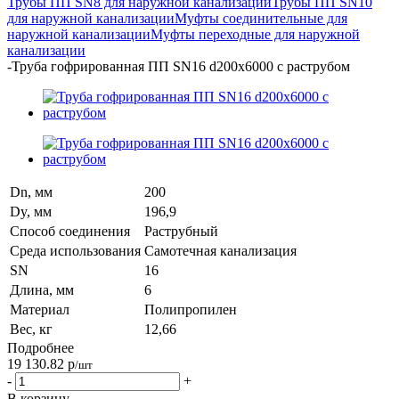
Трубы ПП SN8 для наружной канализации
Трубы ПП SN10
для наружной канализации
Муфты соединительные для
наружной канализации
Муфты переходные для наружной
канализации
-
Труба гофрированная ПП SN16 d200х6000 с раструбом
Dn, мм
200
Dy, мм
196,9
Способ соединения
Раструбный
Среда использования
Самотечная канализация
SN
16
Длина, мм
6
Материал
Полипропилен
Вес, кг
12,66
Подробнее
19 130.82
р
/шт
-
+
В корзину