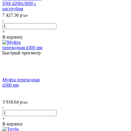
SN8 d200х3000 с
раструбом
7 427.36
р
/шт
-
+
В корзину
Быстрый просмотр
Муфта переходная
d300 мм
3 918.64
р
/шт
-
+
В корзину