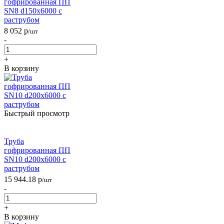
гофрированная ПП
SN8 d150х6000 с
раструбом
8 052
р
/шт
-
+
В корзину
Быстрый просмотр
Труба
гофрированная ПП
SN10 d200х6000 с
раструбом
15 944.18
р
/шт
-
+
В корзину