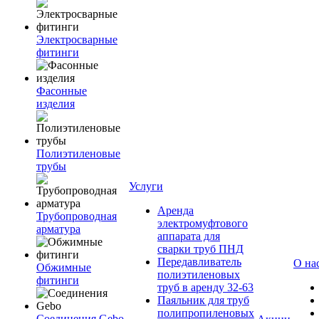
Электросварные
фитинги
Фасонные
изделия
Полиэтиленовые
трубы
Услуги
Аренда
Трубопроводная
электромуфтового
арматура
аппарата для
сварки труб ПНД
Передавливатель
О на
Обжимные
полиэтиленовых
фитинги
труб в аренду 32-63
Паяльник для труб
полипропиленовых
Соединения Gebo