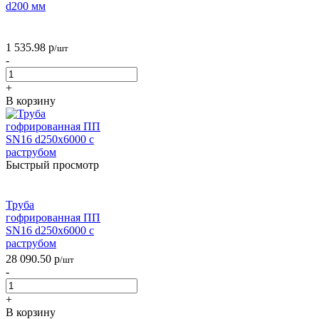
d200 мм
1 535.98
р
/шт
-
+
В корзину
Быстрый просмотр
Труба
гофрированная ПП
SN16 d250х6000 с
раструбом
28 090.50
р
/шт
-
+
В корзину