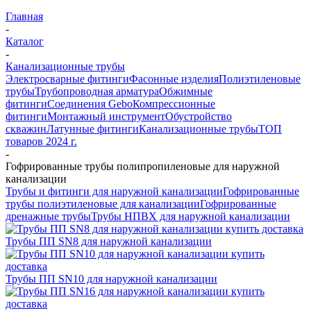
Главная
-
Каталог
-
Канализационные трубы
Электросварные фитинги
Фасонные изделия
Полиэтиленовые
трубы
Трубопроводная арматура
Обжимные
фитинги
Соединения Gebo
Компрессионные
фитинги
Монтажный инструмент
Обустройство
скважин
Латунные фитинги
Канализационные трубы
ТОП
товаров 2024 г.
-
Гофрированные трубы полипропиленовые для наружной
канализации
Трубы и фитинги для наружной канализации
Гофрированные
трубы полиэтиленовые для канализации
Гофрированные
дренажные трубы
Трубы НПВХ для наружной канализации
Трубы ПП SN8 для наружной канализации
Трубы ПП SN10 для наружной канализации