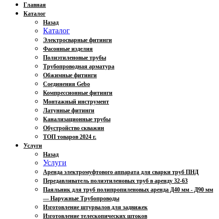
Главная
Каталог
Назад
Каталог
Электросварные фитинги
Фасонные изделия
Полиэтиленовые трубы
Трубопроводная арматура
Обжимные фитинги
Соединения Gebo
Компрессионные фитинги
Монтажный инструмент
Латунные фитинги
Канализационные трубы
Обустройство скважин
ТОП товаров 2024 г.
Услуги
Назад
Услуги
Аренда электромуфтового аппарата для сварки труб ПНД
Передавливатель полиэтиленовых труб в аренду 32-63
Паяльник для труб полипропиленовых аренда Д40 мм - Д90 мм
— Наружные Трубопроводы
Изготовление штурвалов для задвижек
Изготовление телескопических штоков