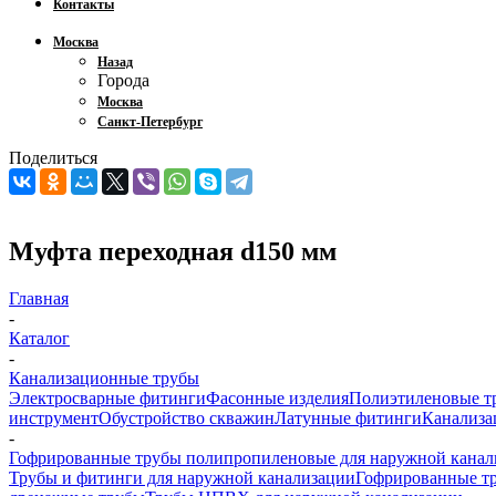
Контакты
Москва
Назад
Города
Москва
Санкт-Петербург
Поделиться
Муфта переходная d150 мм
Главная
-
Каталог
-
Канализационные трубы
Электросварные фитинги
Фасонные изделия
Полиэтиленовые т
инструмент
Обустройство скважин
Латунные фитинги
Канализа
-
Гофрированные трубы полипропиленовые для наружной канал
Трубы и фитинги для наружной канализации
Гофрированные т