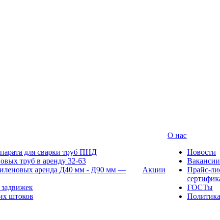
О нас
парата для сварки труб ПНД
Новости
овых труб в аренду 32-63
Вакансии
иленовых аренда Д40 мм - Д90 мм —
Акции
Прайс-ли
сертифик
 задвижек
ГОСТы
их штоков
Политик