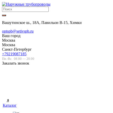
Вашутинское ш., 18А, Павильон В-15, Химки
optspb@setivspb.ru
Ваш город
Москва
Москва
Санкт-Петербург
+79219087185
Пн.-Вс.
08.00 — 20.00
Заказать звонок
0
Каталог