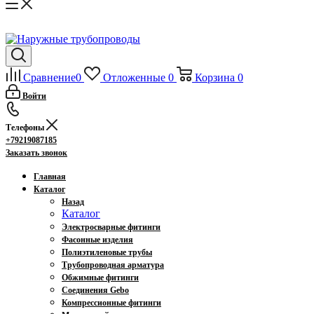
Сравнение
0
Отложенные
0
Корзина
0
Войти
Телефоны
+79219087185
Заказать звонок
Главная
Каталог
Назад
Каталог
Электросварные фитинги
Фасонные изделия
Полиэтиленовые трубы
Трубопроводная арматура
Обжимные фитинги
Соединения Gebo
Компрессионные фитинги