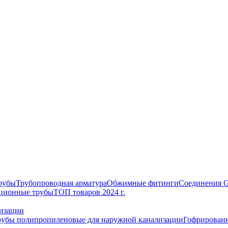
рубы
Трубопроводная арматура
Обжимные фитинги
Соединения 
ционные трубы
ТОП товаров 2024 г.
изации
рубы полипропиленовые для наружной канализации
Гофрированн