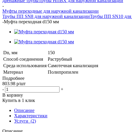
дренажные трубы
Трубы НПВХ для наружной канализации
-
Муфты переходные для наружной канализации
Трубы ПП SN8 для наружной канализации
Трубы ПП SN10 для
-
Муфта переходная d150 мм
Dn, мм
150
Способ соединения
Раструбный
Среда использования
Самотечная канализация
Материал
Полипропилен
Подробнее
803.98
р
/шт
-
+
В корзину
Купить в 1 клик
Описание
Характеристики
Услуги
(2)
Описание