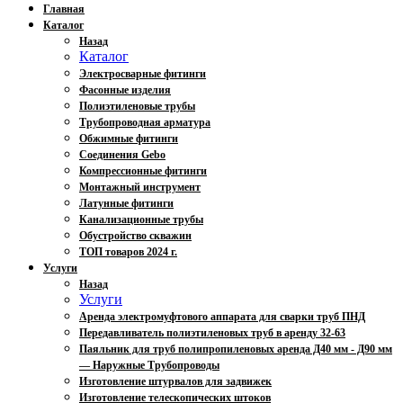
Главная
Каталог
Назад
Каталог
Электросварные фитинги
Фасонные изделия
Полиэтиленовые трубы
Трубопроводная арматура
Обжимные фитинги
Соединения Gebo
Компрессионные фитинги
Монтажный инструмент
Латунные фитинги
Канализационные трубы
Обустройство скважин
ТОП товаров 2024 г.
Услуги
Назад
Услуги
Аренда электромуфтового аппарата для сварки труб ПНД
Передавливатель полиэтиленовых труб в аренду 32-63
Паяльник для труб полипропиленовых аренда Д40 мм - Д90 мм
— Наружные Трубопроводы
Изготовление штурвалов для задвижек
Изготовление телескопических штоков