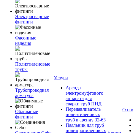
Электросварные
фитинги
Фасонные
изделия
Полиэтиленовые
трубы
Услуги
Аренда
Трубопроводная
электромуфтового
арматура
аппарата для
сварки труб ПНД
Передавливатель
О на
Обжимные
полиэтиленовых
фитинги
труб в аренду 32-63
Паяльник для труб
полипропиленовых
Соединения Gebo