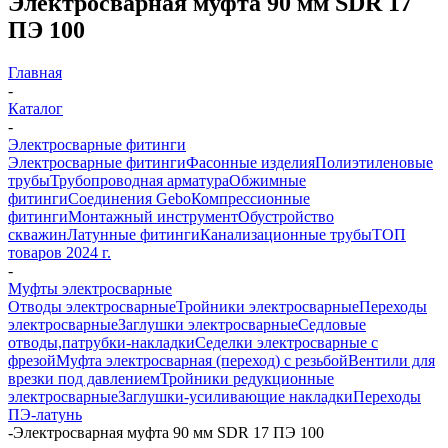
Электросварная муфта 90 мм SDR 17
ПЭ 100
Главная
-
Каталог
-
Электросварные фитинги
Электросварные фитинги
Фасонные изделия
Полиэтиленовые
трубы
Трубопроводная арматура
Обжимные
фитинги
Соединения Gebo
Компрессионные
фитинги
Монтажный инструмент
Обустройство
скважин
Латунные фитинги
Канализационные трубы
ТОП
товаров 2024 г.
-
Муфты электросварные
Отводы электросварные
Тройники электросварные
Переходы
электросварные
Заглушки электросварные
Седловые
отводы,патрубки-накладки
Седелки электросварные с
фрезой
Муфта электросварная (переход) с резьбой
Вентили для
врезки под давлением
Тройники редукционные
электросварные
Заглушки-усиливающие накладки
Переходы
ПЭ-латунь
-
Электросварная муфта 90 мм SDR 17 ПЭ 100