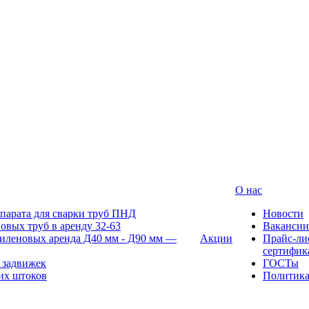
О нас
парата для сварки труб ПНД
Новости
овых труб в аренду 32-63
Вакансии
иленовых аренда Д40 мм - Д90 мм —
Акции
Прайс-ли
сертифик
 задвижек
ГОСТы
их штоков
Политик