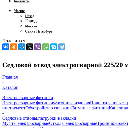
Контакты
Москва
Назад
Города
Москва
Санкт-Петербург
Поделиться
Седловой отвод электросварной 225/20 
Главная
-
Каталог
-
Электросварные фитинги
Электросварные фитинги
Фасонные изделия
Полиэтиленовые т
инструмент
Обустройство скважин
Латунные фитинги
Канализа
-
Седловые отводы,патрубки-накладки
Муфты электросварные
Отводы электросварные
Тройники элек