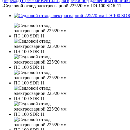
(переход) с резьбой
Вентили для врезки под давлением
Тройники
-
Седловой отвод электросварной 225/20 мм ПЭ 100 SDR 11