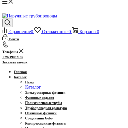
Сравнение
0
Отложенные
0
Корзина
0
Войти
Телефоны
+79219087185
Заказать звонок
Главная
Каталог
Назад
Каталог
Электросварные фитинги
Фасонные изделия
Полиэтиленовые трубы
Трубопроводная арматура
Обжимные фитинги
Соединения Gebo
Компрессионные фитинги