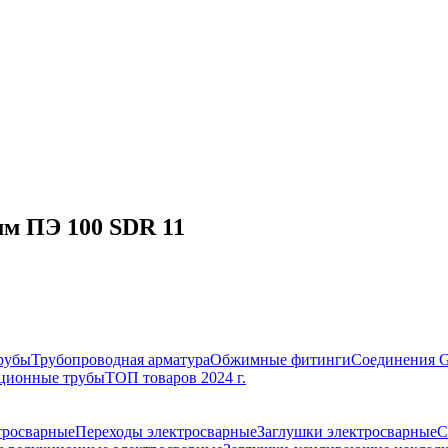
мм ПЭ 100 SDR 11
рубы
Трубопроводная арматура
Обжимные фитинги
Соединения 
ционные трубы
ТОП товаров 2024 г.
тросварные
Переходы электросварные
Заглушки электросварные
С