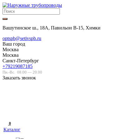
Вашутинское ш., 18А, Павильон В-15, Химки
optspb@setivspb.ru
Ваш город
Москва
Москва
Санкт-Петербург
+79219087185
Пн.-Вс.
08.00 — 20.00
Заказать звонок
0
Каталог