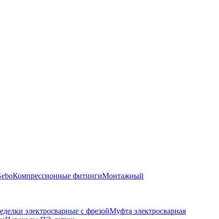
Gebo
Компрессионные фитинги
Монтажный
еделки электросварные с фрезой
Муфта электросварная