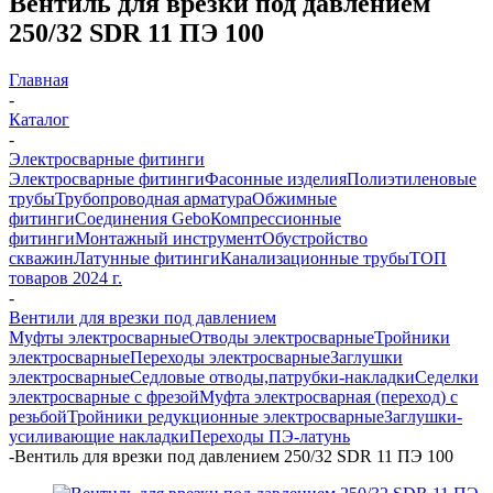
Вентиль для врезки под давлением
250/32 SDR 11 ПЭ 100
Главная
-
Каталог
-
Электросварные фитинги
Электросварные фитинги
Фасонные изделия
Полиэтиленовые
трубы
Трубопроводная арматура
Обжимные
фитинги
Соединения Gebo
Компрессионные
фитинги
Монтажный инструмент
Обустройство
скважин
Латунные фитинги
Канализационные трубы
ТОП
товаров 2024 г.
-
Вентили для врезки под давлением
Муфты электросварные
Отводы электросварные
Тройники
электросварные
Переходы электросварные
Заглушки
электросварные
Седловые отводы,патрубки-накладки
Седелки
электросварные с фрезой
Муфта электросварная (переход) с
резьбой
Тройники редукционные электросварные
Заглушки-
усиливающие накладки
Переходы ПЭ-латунь
-
Вентиль для врезки под давлением 250/32 SDR 11 ПЭ 100