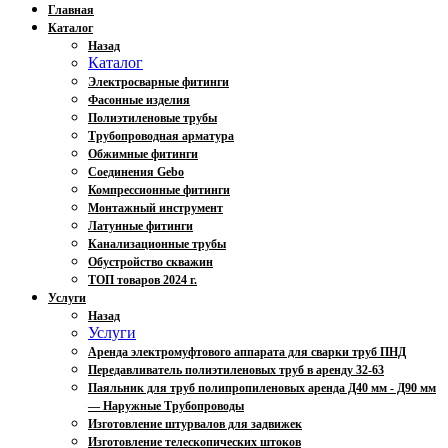
Главная
Каталог
Назад
Каталог
Электросварные фитинги
Фасонные изделия
Полиэтиленовые трубы
Трубопроводная арматура
Обжимные фитинги
Соединения Gebo
Компрессионные фитинги
Монтажный инструмент
Латунные фитинги
Канализационные трубы
Обустройство скважин
ТОП товаров 2024 г.
Услуги
Назад
Услуги
Аренда электромуфтового аппарата для сварки труб ПНД
Передавливатель полиэтиленовых труб в аренду 32-63
Паяльник для труб полипропиленовых аренда Д40 мм - Д90 мм
— Наружные Трубопроводы
Изготовление штурвалов для задвижек
Изготовление телескопических штоков