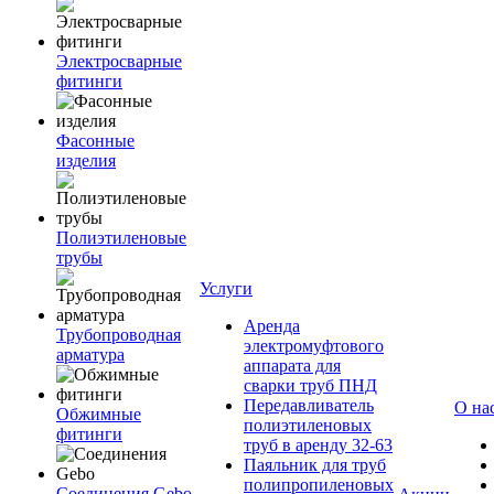
Электросварные
фитинги
Фасонные
изделия
Полиэтиленовые
трубы
Услуги
Аренда
Трубопроводная
электромуфтового
арматура
аппарата для
сварки труб ПНД
Передавливатель
О на
Обжимные
полиэтиленовых
фитинги
труб в аренду 32-63
Паяльник для труб
полипропиленовых
Соединения Gebo