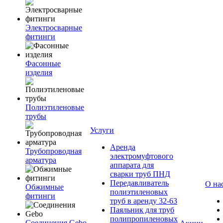
Электросварные
фитинги
Фасонные
изделия
Полиэтиленовые
трубы
Услуги
Аренда
Трубопроводная
электромуфтового
арматура
аппарата для
сварки труб ПНД
Передавливатель
О на
Обжимные
полиэтиленовых
фитинги
труб в аренду 32-63
Паяльник для труб
полипропиленовых
Соединения Gebo