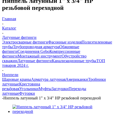
Ниппель латунный 1" x 3/4" НР
резьбовой переходной
Главная
-
Каталог
-
Латунные фитинги
Электросварные фитинги
Фасонные изделия
Полиэтиленовые
трубы
Трубопроводная арматура
Обжимные
фитинги
Соединения Gebo
Компрессионные
фитинги
Монтажный инструмент
Обустройство
скважин
Латунные фитинги
Канализационные трубы
ТОП
товаров 2024 г.
-
Ниппели
Шаровые краны
Арматура латунная
Американки
Тройники
латунные
Крестовина
резьбовая
Угольники
Муфты
Заглушки
Переходы
латунные
Футорки
-
Ниппель латунный 1" x 3/4" НР резьбовой переходной