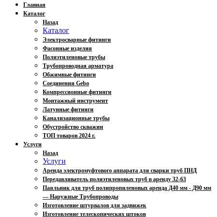
Главная
Каталог
Назад
Каталог
Электросварные фитинги
Фасонные изделия
Полиэтиленовые трубы
Трубопроводная арматура
Обжимные фитинги
Соединения Gebo
Компрессионные фитинги
Монтажный инструмент
Латунные фитинги
Канализационные трубы
Обустройство скважин
ТОП товаров 2024 г.
Услуги
Назад
Услуги
Аренда электромуфтового аппарата для сварки труб ПНД
Передавливатель полиэтиленовых труб в аренду 32-63
Паяльник для труб полипропиленовых аренда Д40 мм - Д90 мм
— Наружные Трубопроводы
Изготовление штурвалов для задвижек
Изготовление телескопических штоков