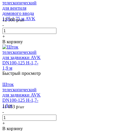
телескопический
для вентиля
домового ввода
1,05-1,75 м AVK
12 500
р
/шт
-
+
В корзину
Быстрый просмотр
Шток
телескопический
для задвижки AVK
DN100-125 H-1,7-
1,9 м
11 653
р
/шт
-
+
В корзину