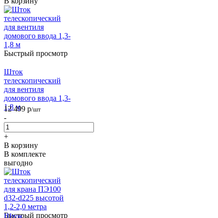
В корзину
Быстрый просмотр
Шток
телескопический
для вентиля
домового ввода 1,3-
1,8 м
12 499
р
/шт
-
+
В корзину
В комплекте
выгодно
Быстрый просмотр
Шток