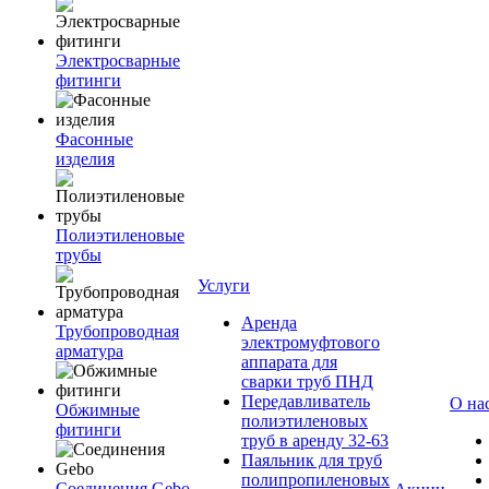
Электросварные
фитинги
Фасонные
изделия
Полиэтиленовые
трубы
Услуги
Аренда
Трубопроводная
электромуфтового
арматура
аппарата для
сварки труб ПНД
Передавливатель
О на
Обжимные
полиэтиленовых
фитинги
труб в аренду 32-63
Паяльник для труб
полипропиленовых
Соединения Gebo