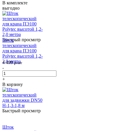
В комплекте
выгодно
Быстрый просмотр
Шток
телескопический
для крана ПЭ100
Polytec высотой 1,2-
2,0 метра
4 499
р
/шт
-
+
В корзину
Быстрый просмотр
Шток