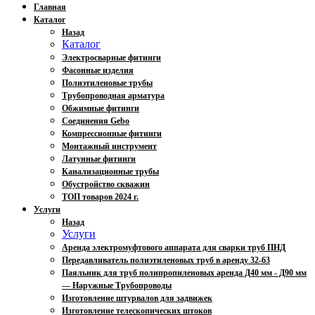
Главная
Каталог
Назад
Каталог
Электросварные фитинги
Фасонные изделия
Полиэтиленовые трубы
Трубопроводная арматура
Обжимные фитинги
Соединения Gebo
Компрессионные фитинги
Монтажный инструмент
Латунные фитинги
Канализационные трубы
Обустройство скважин
ТОП товаров 2024 г.
Услуги
Назад
Услуги
Аренда электромуфтового аппарата для сварки труб ПНД
Передавливатель полиэтиленовых труб в аренду 32-63
Паяльник для труб полипропиленовых аренда Д40 мм - Д90 мм
— Наружные Трубопроводы
Изготовление штурвалов для задвижек
Изготовление телескопических штоков