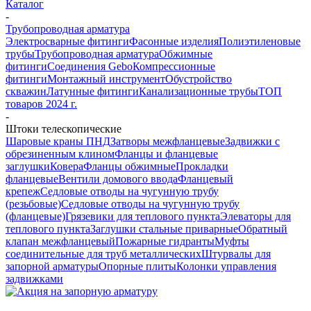
Каталог
-
Трубопроводная арматура
Электросварные фитинги
Фасонные изделия
Полиэтиленовые
трубы
Трубопроводная арматура
Обжимные
фитинги
Соединения Gebo
Компрессионные
фитинги
Монтажный инструмент
Обустройство
скважин
Латунные фитинги
Канализационные трубы
ТОП
товаров 2024 г.
-
Штоки телескопические
Шаровые краны ПНД
Затворы межфланцевые
Задвижки с
обрезиненным клином
Фланцы и фланцевые
заглушки
Ковера
Фланцы обжимные
Прокладки
фланцевые
Вентили домового ввода
Фланцевый
крепеж
Седловые отводы на чугунную трубу
(резьбовые)
Седловые отводы на чугунную трубу
(фланцевые)
Грязевики для теплового пункта
Элеваторы для
теплового пункта
Заглушки стальные приварные
Обратный
клапан межфланцевый
Пожарные гидранты
Муфты
соединительные для труб металлических
Штурвалы для
запорной арматуры
Опорные плиты
Колонки управления
задвижками