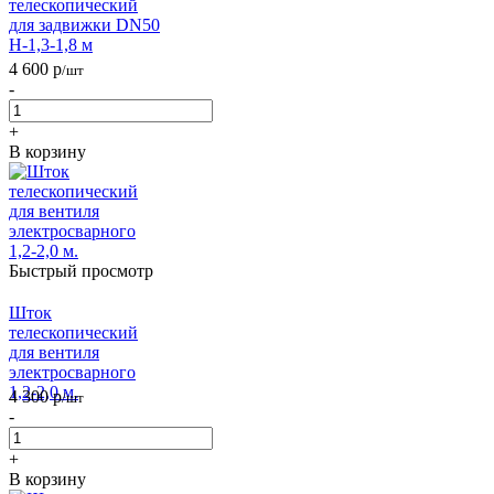
телескопический
для задвижки DN50
H-1,3-1,8 м
4 600
р
/шт
-
+
В корзину
Быстрый просмотр
Шток
телескопический
для вентиля
электросварного
1,2-2,0 м.
4 300
р
/шт
-
+
В корзину