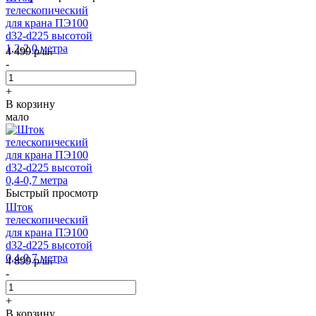
телескопический
для крана ПЭ100
d32-d225 высотой
1,2-2,0 метра
4 499
р
/шт
-
+
В корзину
мало
Быстрый просмотр
Шток
телескопический
для крана ПЭ100
d32-d225 высотой
0,4-0,7 метра
4 899
р
/шт
-
+
В корзину