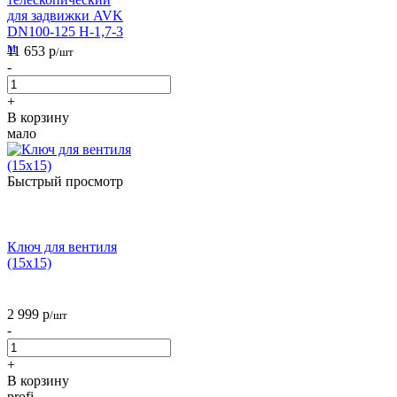
для задвижки AVK
DN100-125 H-1,7-3
м
11 653
р
/шт
-
+
В корзину
мало
Быстрый просмотр
Ключ для вентиля
(15х15)
2 999
р
/шт
-
+
В корзину
profi