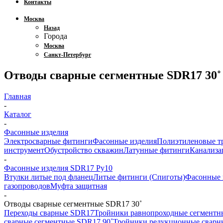
Контакты
Москва
Назад
Города
Москва
Санкт-Петербург
Отводы сварные сегментные SDR17 30˚
Главная
-
Каталог
-
Фасонные изделия
Электросварные фитинги
Фасонные изделия
Полиэтиленовые т
инструмент
Обустройство скважин
Латунные фитинги
Канализа
-
Фасонные изделия SDR17 Ру10
Втулки литые под фланец
Литые фитинги (Спиготы)
Фасонные 
газопроводов
Муфта защитная
-
Отводы сварные сегментные SDR17 30˚
Переходы сварные SDR17
Тройники равнопроходные сегмент
сварные сегментные SDR17 90˚
Тройники редукционные свар