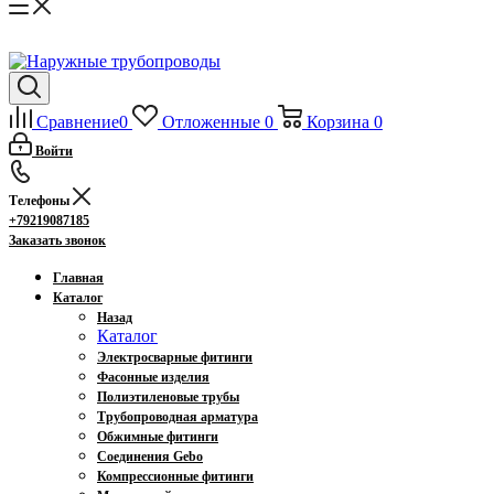
Сравнение
0
Отложенные
0
Корзина
0
Войти
Телефоны
+79219087185
Заказать звонок
Главная
Каталог
Назад
Каталог
Электросварные фитинги
Фасонные изделия
Полиэтиленовые трубы
Трубопроводная арматура
Обжимные фитинги
Соединения Gebo
Компрессионные фитинги