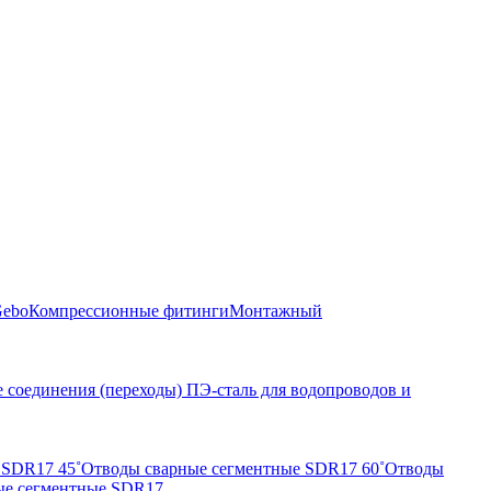
Gebo
Компрессионные фитинги
Монтажный
 соединения (переходы) ПЭ-сталь для водопроводов и
 SDR17 45˚
Отводы сварные сегментные SDR17 60˚
Отводы
ые сегментные SDR17