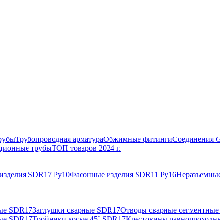
рубы
Трубопроводная арматура
Обжимные фитинги
Соединения 
ционные трубы
ТОП товаров 2024 г.
изделия SDR17 Ру10
Фасонные изделия SDR11 Ру16
Неразъемные
ные SDR17
Заглушки сварные SDR17
Отводы сварные сегментные
ные SDR17
Тройники косые 45˚ SDR17
Крестовины равнопроходн