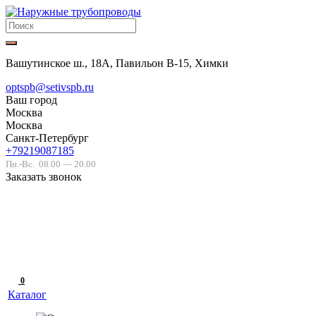
Вашутинское ш., 18А, Павильон В-15, Химки
optspb@setivspb.ru
Ваш город
Москва
Москва
Санкт-Петербург
+79219087185
Пн.-Вс.
08.00 — 20.00
Заказать звонок
0
Каталог