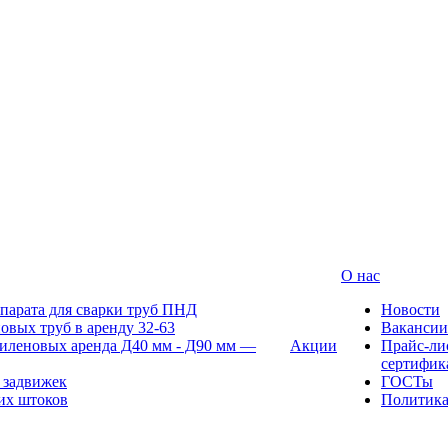
О нас
парата для сварки труб ПНД
Новости
овых труб в аренду 32-63
Вакансии
иленовых аренда Д40 мм - Д90 мм —
Акции
Прайс-ли
сертифик
 задвижек
ГОСТы
их штоков
Политик