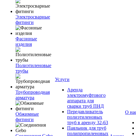
Электросварные
фитинги
Фасонные
изделия
Полиэтиленовые
трубы
Услуги
Аренда
Трубопроводная
электромуфтового
арматура
аппарата для
сварки труб ПНД
Передавливатель
О на
Обжимные
полиэтиленовых
фитинги
труб в аренду 32-63
Паяльник для труб
полипропиленовых
Соединения Gebo