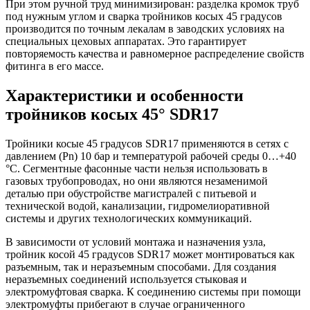
При этом ручной труд минимизирован: разделка кромок труб
под нужным углом и сварка тройников косых 45 градусов
производится по точным лекалам в заводских условиях на
специальных цеховых аппаратах. Это гарантирует
повторяемость качества и равномерное распределение свойств
фитинга в его массе.
Характеристики и особенности
тройников косых 45° SDR17
Тройники косые 45 градусов SDR17 применяются в сетях с
давлением (Pn) 10 бар и температурой рабочей среды 0…+40
°С. Сегментные фасонные части нельзя использовать в
газовых трубопроводах, но они являются незаменимой
деталью при обустройстве магистралей с питьевой и
технической водой, канализации, гидромелиоративной
системы и других технологических коммуникаций.
В зависимости от условий монтажа и назначения узла,
тройник косой 45 градусов SDR17 может монтироваться как
разъемным, так и неразъемным способами. Для создания
неразъемных соединений используется стыковая и
электромуфтовая сварка. К соединению системы при помощи
электромуфты прибегают в случае ограниченного