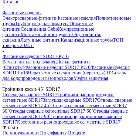
Каталог
-
Фасонные изделия
Электросварные фитинги
Фасонные изделия
Полиэтиленовые
трубы
Трубопроводная арматура
Обжимные
фитинги
Соединения Gebo
Компрессионные
фитинги
Монтажный инструмент
Обустройство
скважин
Латунные фитинги
Канализационные трубы
ТОП
товаров 2024 г.
-
Фасонные изделия SDR17 Ру10
Втулки литые под фланец
Литые фитинги
(Спиготы)
Фасонные изделия SDR17 Ру10
Фасонные изделия
SDR11 Ру16
Неразъемные соединения (переходы) ПЭ-сталь
для водопроводов и газопроводов
Муфта защитная
-
Тройники косые 45˚ SDR17
Переходы сварные SDR17
Тройники равнопроходные
сегментные SDR17
Заглушки сварные SDR17
Отводы сварные
сегментные SDR17 45˚
Отводы сварные сегментные SDR17
30˚
Отводы сварные сегментные SDR17 60˚
Отводы сварные
сегментные SDR17 90˚
Тройники редукционные сварные
SDR17
Крестовины равнопроходные сегментные SDR17
Фильтр
По популярности
По алфавиту
По цене