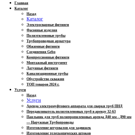
Главная
Каталог
Назад
Каталог
Электросварные фитинги
Фасонные изделия
Полиэтиленовые трубы
Трубопроводная арматура
Обжимные фитинги
Соединения Gebo
Компрессионные фитинги
Монтажный инструмент
Латунные фитинги
Канализационные трубы
Обустройство скважин
ТОП товаров 2024 г.
Услуги
Назад
Услуги
Аренда электромуфтового аппарата для сварки труб ПНД
Передавливатель полиэтиленовых труб в аренду 32-63
Паяльник для труб полипропиленовых аренда Д40 мм - Д90 мм
— Наружные Трубопроводы
Изготовление штурвалов для задвижек
Изготовление телескопических штоков