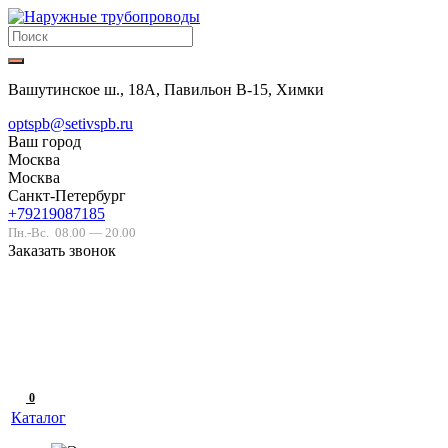
Вашутинское ш., 18А, Павильон В-15, Химки
optspb@setivspb.ru
Ваш город
Москва
Москва
Санкт-Петербург
+79219087185
Пн.-Вс.
08.00 — 20.00
Заказать звонок
0
Каталог