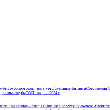
рубы
Трубопроводная арматура
Обжимные фитинги
Соединения 
ционные трубы
ТОП товаров 2024 г.
зиненным клином
Фланцы и фланцевые заглушки
Ковера
Штоки те