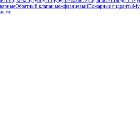
е отводы на чугунную трубу (резьбовые)
Седловые отводы на чу
иварные
Обратный клапан межфланцевый
Пожарные гидранты
Му
жками