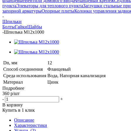
фланцевые
Вентили домового ввода
Фланцевый крепеж
Седловы
пункта
Элеваторы для теплового пункта
Заглушки стальные пр
запорной арматуры
Опорные плиты
Колонки управления задви
-
Шпильки
Болты
Гайки
Шайбы
-
Шпилька М12х1000
Dn, мм
12
Способ соединения
Фланцевый
Среда использования
Вода, Напорная канализация
Материал
Цинк
Подробнее
360
р
/шт
-
+
В корзину
Купить в 1 клик
Описание
Характеристики
Услуги
(2)