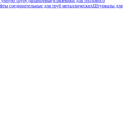
гунную трубу (фланцевые)
Грязевики для теплового
фты соединительные для труб металлических
Штурвалы для