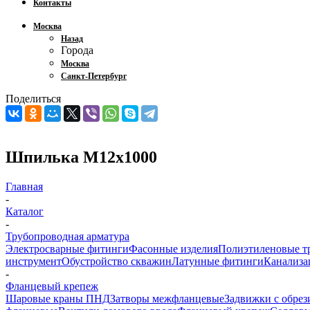
Контакты
Москва
Назад
Города
Москва
Санкт-Петербург
Поделиться
Шпилька М12х1000
Главная
-
Каталог
-
Трубопроводная арматура
Электросварные фитинги
Фасонные изделия
Полиэтиленовые т
инструмент
Обустройство скважин
Латунные фитинги
Канализа
-
Фланцевый крепеж
Шаровые краны ПНД
Затворы межфланцевые
Задвижки с обре