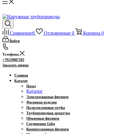
Сравнение
0
Отложенные
0
Корзина
0
Войти
Телефоны
+79219087185
Заказать звонок
Главная
Каталог
Назад
Каталог
Электросварные фитинги
Фасонные изделия
Полиэтиленовые трубы
Трубопроводная арматура
Обжимные фитинги
Соединения Gebo
Компрессионные фитинги