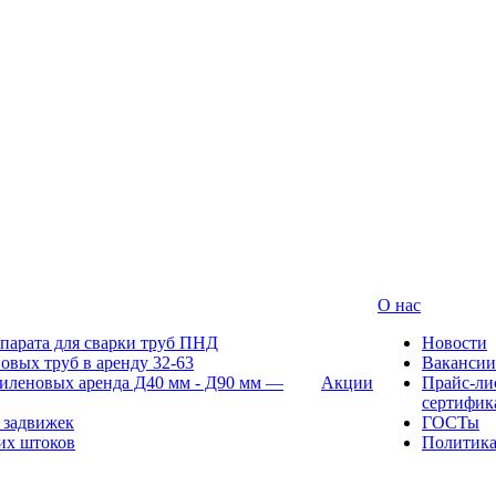
О нас
парата для сварки труб ПНД
Новости
овых труб в аренду 32-63
Вакансии
иленовых аренда Д40 мм - Д90 мм —
Акции
Прайс-ли
сертифик
 задвижек
ГОСТы
их штоков
Политик