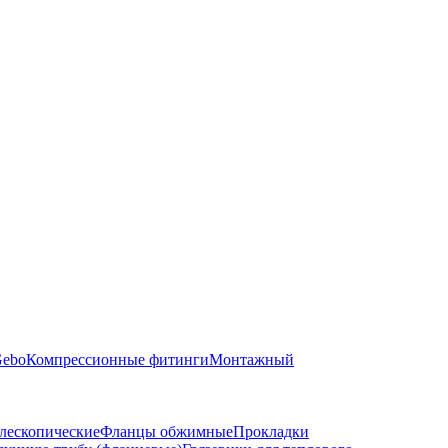
Gebo
Компрессионные фитинги
Монтажный
лескопические
Фланцы обжимные
Прокладки