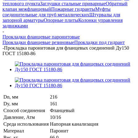
теплового пункта
Заглушки стальные приварные
Обратный
клапан межфланцевый
Пожарные гидранты
Муфты
соединительные для труб металлических
Штурвалы для
запорной арматуры
Опорные плиты
Колонки управления
задвижками
-
Прокладки фланцевые паронитовые
Прокладки фланцевые резиновые
Прокладки под гидрант
-
Прокладка паронитовая для фланцевых соединений Ду150
ГОСТ 15180-86
Dn, мм
216
Dy, мм
161
Способ соединения
Фланцевый
Давление, Атм
10/16
Среда использования
Напорная канализация
Материал
Паронит
Вес, кг
66,0