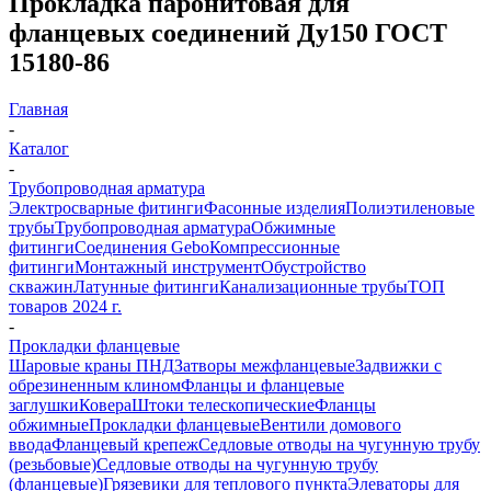
Прокладка паронитовая для
фланцевых соединений Ду150 ГОСТ
15180-86
Главная
-
Каталог
-
Трубопроводная арматура
Электросварные фитинги
Фасонные изделия
Полиэтиленовые
трубы
Трубопроводная арматура
Обжимные
фитинги
Соединения Gebo
Компрессионные
фитинги
Монтажный инструмент
Обустройство
скважин
Латунные фитинги
Канализационные трубы
ТОП
товаров 2024 г.
-
Прокладки фланцевые
Шаровые краны ПНД
Затворы межфланцевые
Задвижки с
обрезиненным клином
Фланцы и фланцевые
заглушки
Ковера
Штоки телескопические
Фланцы
обжимные
Прокладки фланцевые
Вентили домового
ввода
Фланцевый крепеж
Седловые отводы на чугунную трубу
(резьбовые)
Седловые отводы на чугунную трубу
(фланцевые)
Грязевики для теплового пункта
Элеваторы для