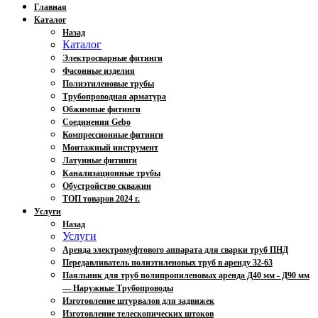
Главная
Каталог
Назад
Каталог
Электросварные фитинги
Фасонные изделия
Полиэтиленовые трубы
Трубопроводная арматура
Обжимные фитинги
Соединения Gebo
Компрессионные фитинги
Монтажный инструмент
Латунные фитинги
Канализационные трубы
Обустройство скважин
ТОП товаров 2024 г.
Услуги
Назад
Услуги
Аренда электромуфтового аппарата для сварки труб ПНД
Передавливатель полиэтиленовых труб в аренду 32-63
Паяльник для труб полипропиленовых аренда Д40 мм - Д90 мм
— Наружные Трубопроводы
Изготовление штурвалов для задвижек
Изготовление телескопических штоков