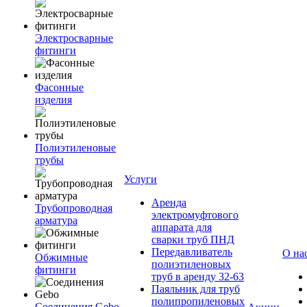
Электросварные
фитинги
Фасонные
изделия
Полиэтиленовые
трубы
Услуги
Аренда
Трубопроводная
электромуфтового
арматура
аппарата для
сварки труб ПНД
Передавливатель
О на
Обжимные
полиэтиленовых
фитинги
труб в аренду 32-63
Паяльник для труб
полипропиленовых
Соединения Gebo