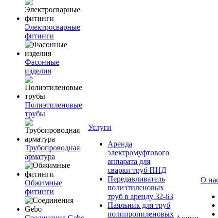
Электросварные
фитинги
Фасонные
изделия
Полиэтиленовые
трубы
Услуги
Аренда
Трубопроводная
электромуфтового
арматура
аппарата для
сварки труб ПНД
Передавливатель
О на
Обжимные
полиэтиленовых
фитинги
труб в аренду 32-63
Паяльник для труб
полипропиленовых
Соединения Gebo