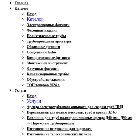
Главная
Каталог
Назад
Каталог
Электросварные фитинги
Фасонные изделия
Полиэтиленовые трубы
Трубопроводная арматура
Обжимные фитинги
Соединения Gebo
Компрессионные фитинги
Монтажный инструмент
Латунные фитинги
Канализационные трубы
Обустройство скважин
ТОП товаров 2024 г.
Услуги
Назад
Услуги
Аренда электромуфтового аппарата для сварки труб ПНД
Передавливатель полиэтиленовых труб в аренду 32-63
Паяльник для труб полипропиленовых аренда Д40 мм - Д90 мм
— Наружные Трубопроводы
Изготовление штурвалов для задвижек
Изготовление телескопических штоков