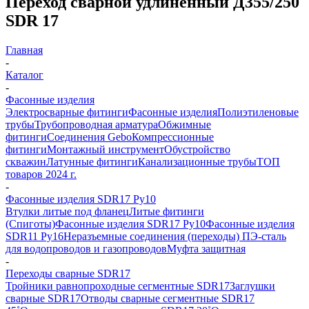
Переход сварной удлиненный Д355/250
SDR 17
Главная
-
Каталог
-
Фасонные изделия
Электросварные фитинги
Фасонные изделия
Полиэтиленовые
трубы
Трубопроводная арматура
Обжимные
фитинги
Соединения Gebo
Компрессионные
фитинги
Монтажный инструмент
Обустройство
скважин
Латунные фитинги
Канализационные трубы
ТОП
товаров 2024 г.
-
Фасонные изделия SDR17 Ру10
Втулки литые под фланец
Литые фитинги
(Спиготы)
Фасонные изделия SDR17 Ру10
Фасонные изделия
SDR11 Ру16
Неразъемные соединения (переходы) ПЭ-сталь
для водопроводов и газопроводов
Муфта защитная
-
Переходы сварные SDR17
Тройники равнопроходные сегментные SDR17
Заглушки
сварные SDR17
Отводы сварные сегментные SDR17